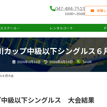
047-484-7513
体験レ
10:00～20:00
ススクール
レンタルコート
テ
川カップ中級以下シングルス６
最
2026年6月16日
2026年6月16日
TandK
終
更
新
日
ス６月大会
時
:
ップ中級以下シングルス 大会結果