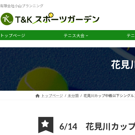
コ
ナ
有限会社小山プランニング
ン
ビ
テ
ゲ
ン
ー
ツ
シ
トップページ
テニス大会
テニ
へ
ョ
ス
ン
キ
に
ッ
移
花見
プ
動
トップページ
未分類
花見川カップ中級以下シングル
6/14 花見川カ