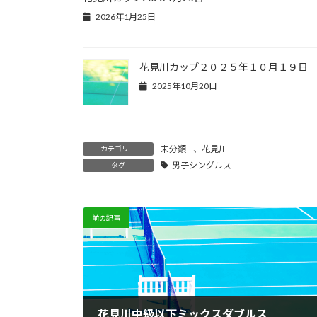
2026年1月25日
花見川カップ２０２５年１０月１９日
2025年10月20日
未分類
、
花見川
カテゴリー
男子シングルス
タグ
前の記事
花見川中級以下ミックスダブルス