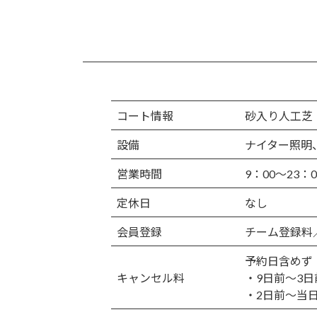
コート情報
砂入り人工芝
設備
ナイター照明
営業時間
9：00～23：0
定休日
なし
会員登録
チーム登録料
予約日含めず
キャンセル料
・9日前～3日
・2日前～当日