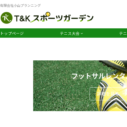
コ
ナ
有限会社小山プランニング
ン
ビ
テ
ゲ
ン
ー
ツ
シ
トップページ
テニス大会
テニ
へ
ョ
ス
ン
キ
に
ッ
移
プ
動
フットサルレンタ
詳細を見る