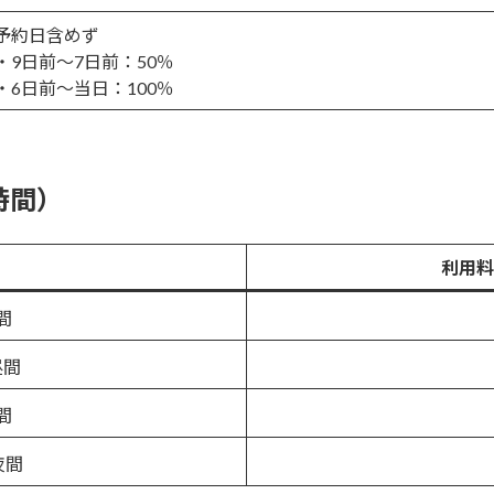
予約日含めず
・9日前～7日前：50％
・6日前～当日：100％
時間）
利用料
間
昼間
間
夜間