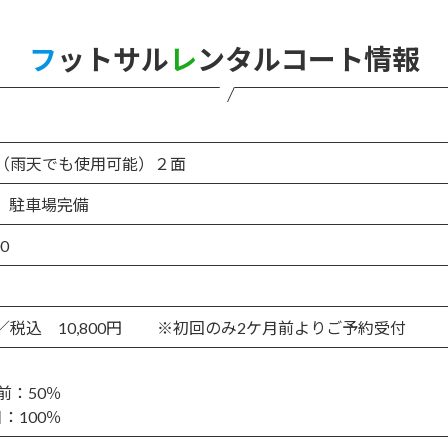
フ
ットサル
レ
ンタルコート情報
（雨天でも使用可能）２面
、駐車場完備
0
／税込 10,800円 ※初回のみ2ケ月前よりご予約受付
前：50％
：100％